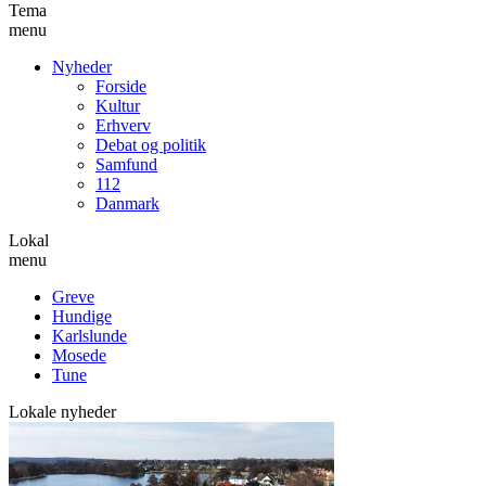
Tema
menu
Nyheder
Forside
Kultur
Erhverv
Debat og politik
Samfund
112
Danmark
Lokal
menu
Greve
Hundige
Karlslunde
Mosede
Tune
Lokale nyheder