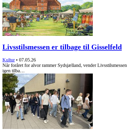
Livsstilsmessen er tilbage til Gisselfeld
Kultur
•
07.05.26
Når foråret for alvor rammer Sydsjælland, vender Livsstilsmessen
igen tilba…