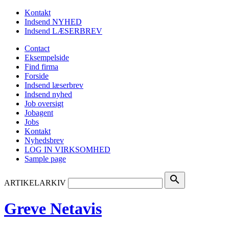
Kontakt
Indsend NYHED
Indsend LÆSERBREV
Contact
Eksempelside
Find firma
Forside
Indsend læserbrev
Indsend nyhed
Job oversigt
Jobagent
Jobs
Kontakt
Nyhedsbrev
LOG IN VIRKSOMHED
Sample page
search
ARTIKELARKIV
Greve Netavis