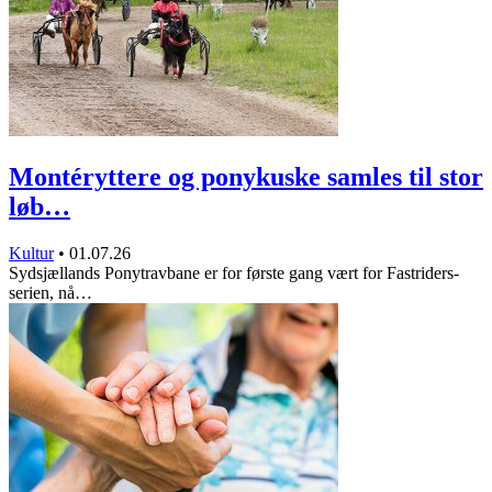
Montéryttere og ponykuske samles til stor
løb…
Kultur
•
01.07.26
Sydsjællands Ponytravbane er for første gang vært for Fastriders-
serien, nå…