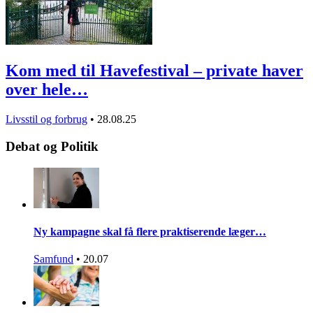
Kom med til Havefestival – private haver
over hele…
Livsstil og forbrug
•
28.08.25
Debat og Politik
Ny kampagne skal få flere praktiserende læger…
Samfund
•
20.07