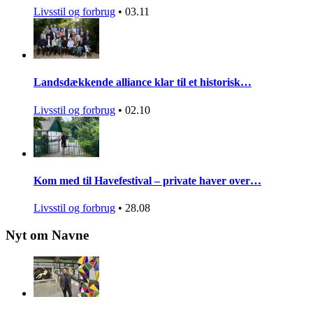
Livsstil og forbrug
•
03.11
Landsdækkende alliance klar til et historisk…
Livsstil og forbrug
•
02.10
Kom med til Havefestival – private haver over…
Livsstil og forbrug
•
28.08
Nyt om Navne