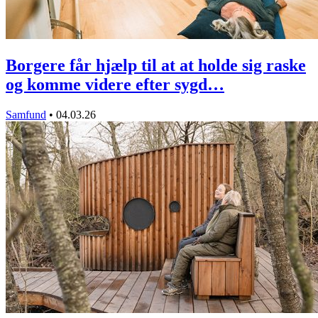
Borgere får hjælp til at at holde sig raske
og komme videre efter sygd…
Samfund
•
04.03.26