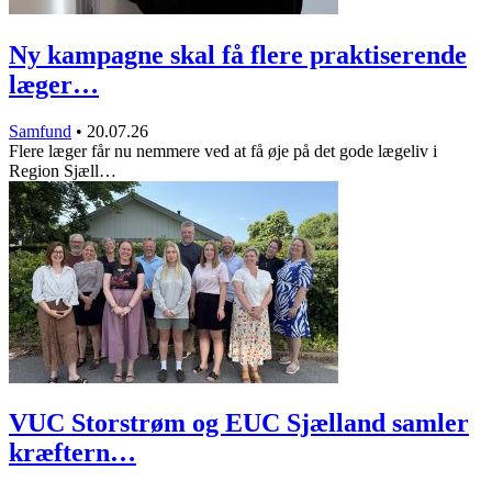
Ny kampagne skal få flere praktiserende
læger…
Samfund
•
20.07.26
Flere læger får nu nemmere ved at få øje på det gode lægeliv i
Region Sjæll…
VUC Storstrøm og EUC Sjælland samler
kræftern…