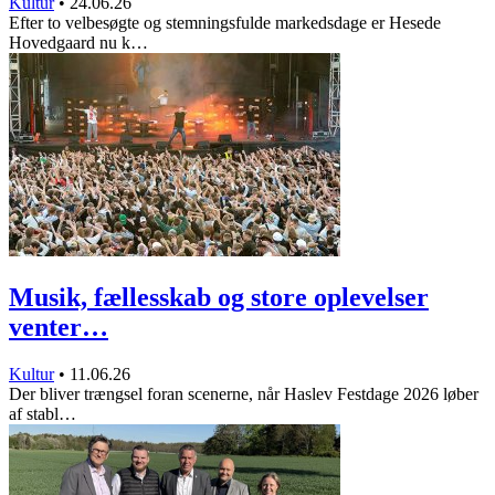
Kultur
•
24.06.26
Efter to velbesøgte og stemningsfulde markedsdage er Hesede
Hovedgaard nu k…
Musik, fællesskab og store oplevelser
venter…
Kultur
•
11.06.26
Der bliver trængsel foran scenerne, når Haslev Festdage 2026 løber
af stabl…