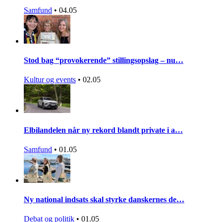
Samfund
•
04.05
Stod bag “provokerende” stillingsopslag – nu…
Kultur og events
•
02.05
Elbilandelen når ny rekord blandt private i a…
Samfund
•
01.05
Ny national indsats skal styrke danskernes de…
Debat og politik
•
01.05