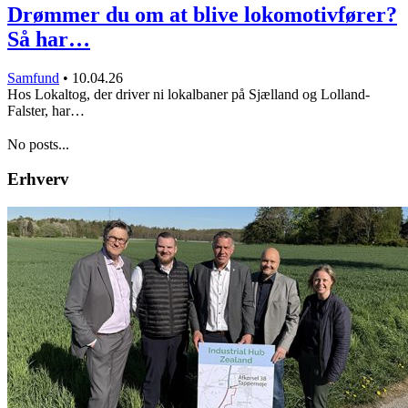
Drømmer du om at blive lokomotivfører?
Så har…
Samfund
•
10.04.26
Hos Lokaltog, der driver ni lokalbaner på Sjælland og Lolland-
Falster, har…
No posts...
Erhverv