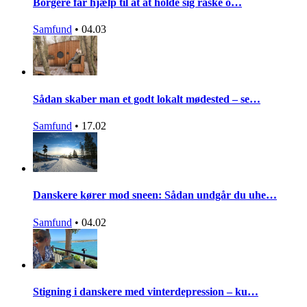
Borgere får hjælp til at at holde sig raske o…
Samfund
•
04.03
Sådan skaber man et godt lokalt mødested – se…
Samfund
•
17.02
Danskere kører mod sneen: Sådan undgår du uhe…
Samfund
•
04.02
Stigning i danskere med vinterdepression – ku…