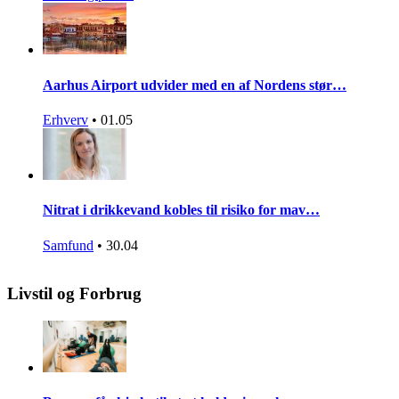
Aarhus Airport udvider med en af Nordens stør…
Erhverv
•
01.05
Nitrat i drikkevand kobles til risiko for mav…
Samfund
•
30.04
Livstil og Forbrug