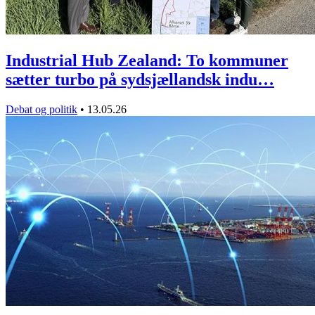
Industrial Hub Zealand: To kommuner
sætter turbo på sydsjællandsk indu…
Debat og politik
•
13.05.26