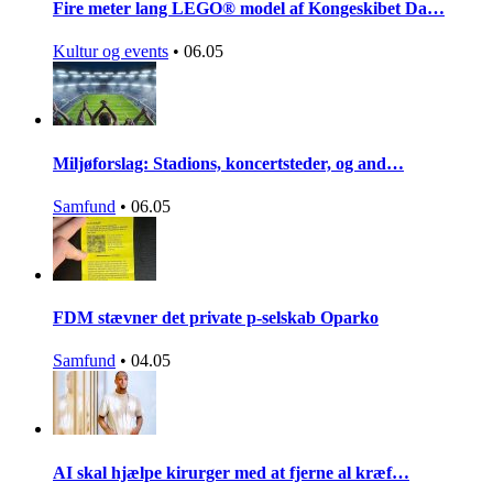
Fire meter lang LEGO® model af Kongeskibet Da…
Kultur og events
•
06.05
Miljøforslag: Stadions, koncertsteder, og and…
Samfund
•
06.05
FDM stævner det private p-selskab Oparko
Samfund
•
04.05
AI skal hjælpe kirurger med at fjerne al kræf…