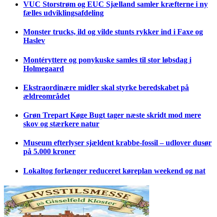
VUC Storstrøm og EUC Sjælland samler kræfterne i ny
fælles udviklingsafdeling
Monster trucks, ild og vilde stunts rykker ind i Faxe og
Haslev
Montéryttere og ponykuske samles til stor løbsdag i
Holmegaard
Ekstraordinære midler skal styrke beredskabet på
ældreområdet
Grøn Trepart Køge Bugt tager næste skridt mod mere
skov og stærkere natur
Museum efterlyser sjældent krabbe-fossil – udlover dusør
på 5.000 kroner
Lokaltog forlænger reduceret køreplan weekend og nat