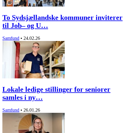
To Sydsjællandske kommuner inviterer
til Job– og U…
Samfund
•
24.02.26
Lokale ledige stillinger for seniorer
samles i ny…
Samfund
•
26.01.26