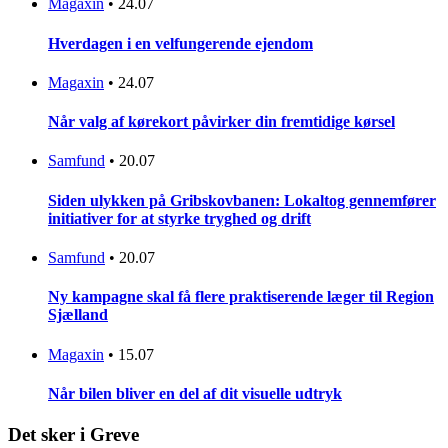
Magaxin
•
24.07
Hverdagen i en velfungerende ejendom
Magaxin
•
24.07
Når valg af kørekort påvirker din fremtidige kørsel
Samfund
•
20.07
Siden ulykken på Gribskovbanen: Lokaltog gennemfører
initiativer for at styrke tryghed og drift
Samfund
•
20.07
Ny kampagne skal få flere praktiserende læger til Region
Sjælland
Magaxin
•
15.07
Når bilen bliver en del af dit visuelle udtryk
Det sker i Greve