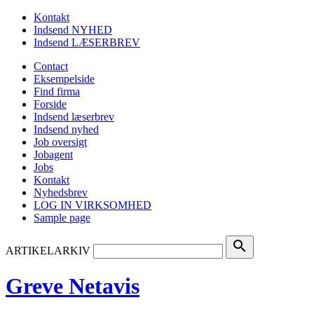
Kontakt
Indsend NYHED
Indsend LÆSERBREV
Contact
Eksempelside
Find firma
Forside
Indsend læserbrev
Indsend nyhed
Job oversigt
Jobagent
Jobs
Kontakt
Nyhedsbrev
LOG IN VIRKSOMHED
Sample page
search
ARTIKELARKIV
Greve Netavis