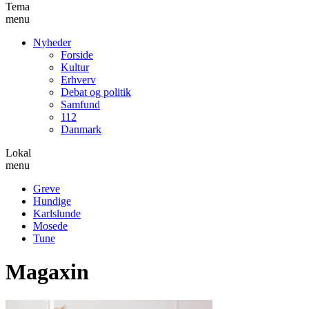
Tema
menu
Nyheder
Forside
Kultur
Erhverv
Debat og politik
Samfund
112
Danmark
Lokal
menu
Greve
Hundige
Karlslunde
Mosede
Tune
Magaxin