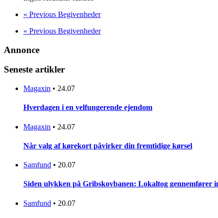
«
Previous Begivenheder
«
Previous Begivenheder
Annonce
Seneste artikler
Magaxin
•
24.07
Hverdagen i en velfungerende ejendom
Magaxin
•
24.07
Når valg af kørekort påvirker din fremtidige kørsel
Samfund
•
20.07
Siden ulykken på Gribskovbanen: Lokaltog gennemfører initi
Samfund
•
20.07