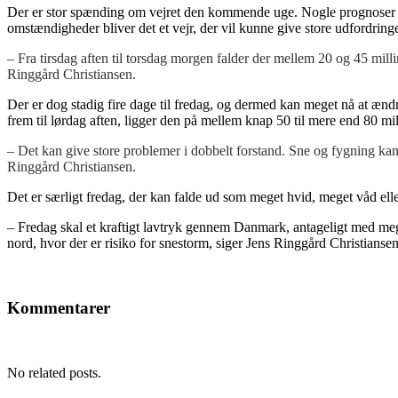
Der er stor spænding om vejret den kommende uge. Nogle prognoser har
omstændigheder bliver det et vejr, der vil kunne give store udfordringe
– Fra tirsdag aften til torsdag morgen falder der mellem 20 og 45 mi
Ringgård Christiansen.
Der er dog stadig fire dage til fredag, og dermed kan meget nå at æn
frem til lørdag aften, ligger den på mellem knap 50 til mere end 80 mil
– Det kan give store problemer i dobbelt forstand. Sne og fygning ka
Ringgård Christiansen.
Det er særligt fredag, der kan falde ud som meget hvid, meget våd ell
– Fredag skal et kraftigt lavtryk gennem Danmark, antageligt med me
nord, hvor der er risiko for snestorm, siger Jens Ringgård Christiansen
Kommentarer
No related posts.