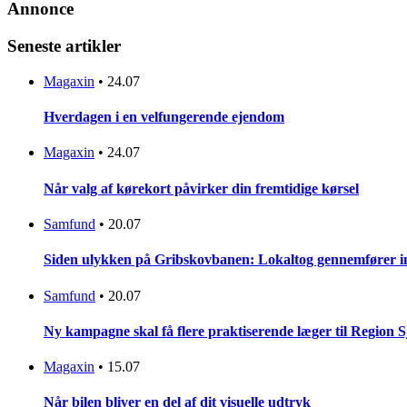
Annonce
Seneste artikler
Magaxin
•
24.07
Hverdagen i en velfungerende ejendom
Magaxin
•
24.07
Når valg af kørekort påvirker din fremtidige kørsel
Samfund
•
20.07
Siden ulykken på Gribskovbanen: Lokaltog gennemfører initi
Samfund
•
20.07
Ny kampagne skal få flere praktiserende læger til Region 
Magaxin
•
15.07
Når bilen bliver en del af dit visuelle udtryk