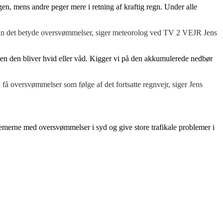
n, mens andre peger mere i retning af kraftig regn. Under alle
er kan det betyde oversvømmelser, siger meteorolog ved TV 2 VEJR Jens
ten den bliver hvid eller våd. Kigger vi på den akkumulerede nedbør
å oversvømmelser som følge af det fortsatte regnvejr, siger Jens
merne med oversvømmelser i syd og give store trafikale problemer i