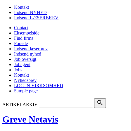
Kontakt
Indsend NYHED
Indsend LÆSERBREV
Contact
Eksempelside
Find firma
Forside
Indsend læserbrev
Indsend nyhed
Job oversigt
Jobagent
Jobs
Kontakt
Nyhedsbrev
LOG IN VIRKSOMHED
Sample page
search
ARTIKELARKIV
Greve Netavis