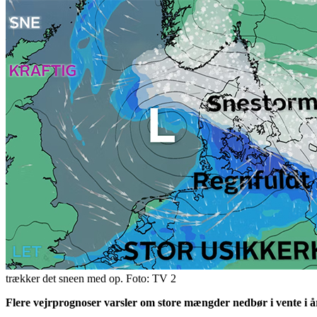
trækker det sneen med op. Foto: TV 2
Flere vejrprognoser varsler om store mængder nedbør i vente i år