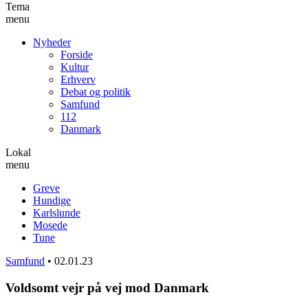
Tema
menu
Nyheder
Forside
Kultur
Erhverv
Debat og politik
Samfund
112
Danmark
Lokal
menu
Greve
Hundige
Karlslunde
Mosede
Tune
Samfund
•
02.01.23
Voldsomt vejr på vej mod Danmark