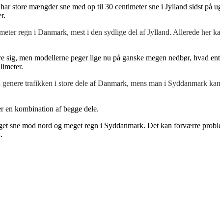
 store mængder sne med op til 30 centimeter sne i Jylland sidst på uge
r.
llimeter regn i Danmark, mest i den sydlige del af Jylland. Allerede h
dre sig, men modellerne peger lige nu på ganske megen nedbør, hvad en
limeter.
n genere trafikken i store dele af Danmark, mens man i Syddanmark kan f
er en kombination af begge dele.
get sne mod nord og meget regn i Syddanmark. Det kan forværre proble
.