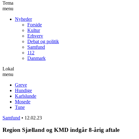
Tema
menu
Nyheder
Forside
Kultur
Erhverv
Debat og politik
Samfund
112
Danmark
Lokal
menu
Greve
Hundige
Karlslunde
Mosede
Tune
Samfund
•
12.02.23
Region Sjælland og KMD indgår 8-årig aftale