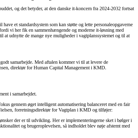
ddet, og det betyder, at den danske it-koncern fra 2024-2032 fortsat
l have et standardsystem som kan støtte og lette personaleopgaverne
, fordi vi her fik en sammenhængende og moderne it-løsning med
il at udnytte de mange nye muligheder i vagtplanssystemet og til at
igt godt samarbejde. Med aftalen kommer vi til at levere de
n Jensen, direktør for Human Capital Management i KMD.
ment i samarbejdet.
tfokus gennem øget intelligent automatisering balanceret med en fair
ielsen, forretningsdirektør for Vagtplan i KMD og tilføjer:
ønsker der er til udvikling. Her er implementeringerne sket i bølger i
nktionalitet og brugeroplevelsen, så indholdet blev nøje afstemt med