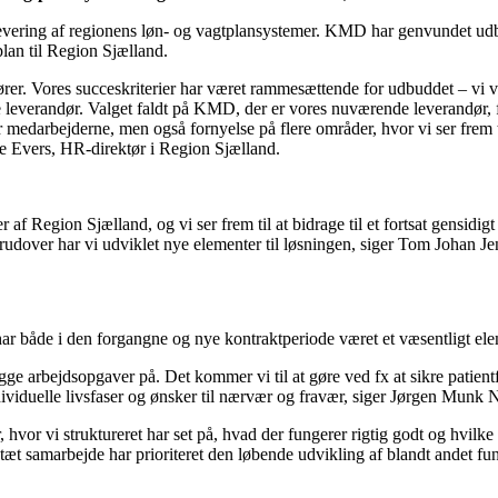
evering af regionens løn- og vagtplansystemer. KMD har genvundet udbu
an til Region Sjælland.
r. Vores succeskriterier har været rammesættende for udbuddet – vi vi
me leverandør. Valget faldt på KMD, der er vores nuværende leverandør
 medarbejderne, men også fornyelse på flere områder, hvor vi ser frem t
e Evers, HR-direktør i Region Sjælland.
er af Region Sjælland, og vi ser frem til at bidrage til et fortsat gensid
derudover har vi udviklet nye elementer til løsningen, siger Tom Joha
har både i den forgangne og nye kontraktperiode været et væsentligt ele
gge arbejdsopgaver på. Det kommer vi til at gøre ved fx at sikre patien
ividuelle livsfaser og ønsker til nærvær og fravær, siger Jørgen Munk N
 hvor vi struktureret har set på, hvad der fungerer rigtig godt og hvilke 
i tæt samarbejde har prioriteret den løbende udvikling af blandt andet fu