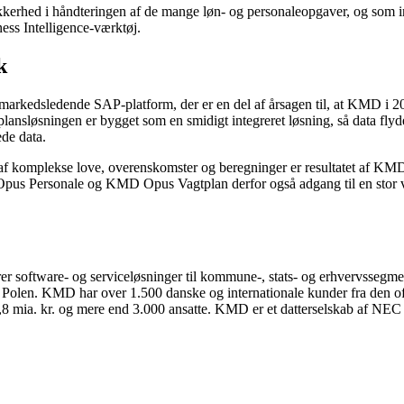
erhed i håndteringen af de mange løn- og personaleopgaver, og som ind
ess Intelligence-værktøj.
k
markedsledende SAP-platform, der er en del af årsagen til, at KMD i 20
ansløsningen er bygget som en smidigt integreret løsning, så data flyde
de data.
se af komplekse love, overenskomster og beregninger er resultatet af K
 Opus Personale og KMD Opus Vagtplan derfor også adgang til en stor
erer software- og serviceløsninger til kommune-, stats- og erhvervsse
Polen. KMD har over 1.500 danske og internationale kunder fra den off
ia. kr. og mere end 3.000 ansatte. KMD er et datterselskab af NEC Co