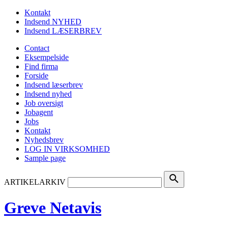
Kontakt
Indsend NYHED
Indsend LÆSERBREV
Contact
Eksempelside
Find firma
Forside
Indsend læserbrev
Indsend nyhed
Job oversigt
Jobagent
Jobs
Kontakt
Nyhedsbrev
LOG IN VIRKSOMHED
Sample page
search
ARTIKELARKIV
Greve Netavis