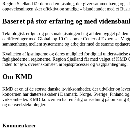
Region Sjælland får dermed en løsning, der giver sammenhæng og sikk
opgaveløsningen sker effektivt og smidigt – blandt andet med et Busin
Baseret på stor erfaring og med vidensban
Teknologisk er løn- og personaleløsningen bag aftalen bygget på den 
certificeringer med Global top 10 Customer Center of Expertise. Vagtpl
sammenhæng mellem systemerne og arbejder med de samme opdatere
Kvaliteten af løsningerne og deres mulighed for digital understøttel
faglighederne i regionerne. Region Sjælland får med valget af KMD
inden for løn, overenskomster, arbejdsprocesser og vagtplanlægning.
Om KMD
KMD er en af de største danske it-virksomheder, der udvikler og lev
koncernen har datterselskaber i Danmark, Norge, Sverige, Finland og 
virksomheder. KMD-koncernen har en årlig omsætning på omkring 4,8 m
og netværksteknologier.
Kommentarer