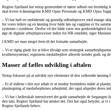
Region Sjælland har netop gennemført et større udbud om fremtidig l
skal levere it-løsningerne KMD Opus Personale og KMD Opus Vagtpl
– Vi har haft en omfattende og grundig udbudsproces med mange aktøre
for vores ledere og en løsning hvor både løn og vagtplan er fra sam
systemer i symbiose. Derfor vil der både være stor genkendelighed for
øge de digitale arbejdsprocesser inden for HR-området, siger Mariann
I KMD ser man meget frem til det fortsatte samarbejde.
– Vi er rigtig glade for at blive tilvalgt som strategisk samarbejdspartn
kvalitetssystemer, regionens medarbejdere allerede kender godt, og 
Masser af fælles udvikling i aftalen
Netop fokusset på at udvikle nye elementer til den velkendte løsning 
– Et af målene i den nye aftale er at modne fremtidens måde at planlæ
planlægning af medarbejdernes arbejdstid, der også afspejler deres ind
– Vi har i fællesskab intensiveret det gode samarbejde de forgangne år,
den takt, Region Sjælland har ønsket det. Det har også betydet, at vi 
Region Sjællands behov.