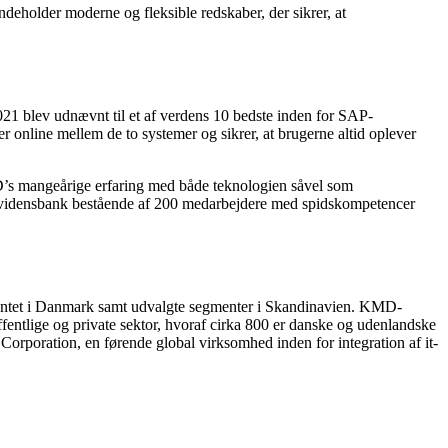
eholder moderne og fleksible redskaber, der sikrer, at
21 blev udnævnt til et af verdens 10 bedste inden for SAP-
r online mellem de to systemer og sikrer, at brugerne altid oplever
MD’s mangeårige erfaring med både teknologien såvel som
 vidensbank bestående af 200 medarbejdere med spidskompetencer
gmentet i Danmark samt udvalgte segmenter i Skandinavien. KMD-
entlige og private sektor, hvoraf cirka 800 er danske og udenlandske
rporation, en førende global virksomhed inden for integration af it-