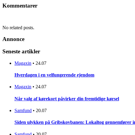
Kommentarer
No related posts.
Annonce
Seneste artikler
Magaxin
•
24.07
Hverdagen i en velfungerende ejendom
Magaxin
•
24.07
Når valg af kørekort påvirker din fremtidige kørsel
Samfund
•
20.07
Siden ulykken på Gribskovbanen: Lokaltog gennemfører initi
Samfund
•
20.07