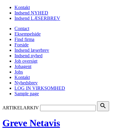
Kontakt
Indsend NYHED
Indsend LÆSERBREV
Contact
Eksempelside
Find firma
Forside
Indsend læserbrev
Indsend nyhed
Job oversigt
Jobagent
Jobs
Kontakt
Nyhedsbrev
LOG IN VIRKSOMHED
Sample page
search
ARTIKELARKIV
Greve Netavis