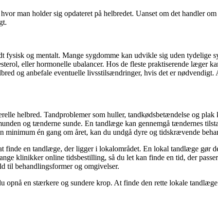
hvor man holder sig opdateret på helbredet. Uanset om det handler om e
gt.
odt fysisk og mentalt. Mange sygdomme kan udvikle sig uden tydelige s
erol, eller hormonelle ubalancer. Hos de fleste praktiserende læger ka
elbred og anbefale eventuelle livsstilsændringer, hvis det er nødvendi
relle helbred. Tandproblemer som huller, tandkødsbetændelse og plak kan
 munden og tænderne sunde. En tandlæge kan gennemgå tændernes tilsta
gen minimum én gang om året, kan du undgå dyre og tidskrævende beha
t finde en tandlæge, der ligger i lokalområdet. En lokal tandlæge gør d
mange klinikker online tidsbestilling, så du let kan finde en tid, der pas
old til behandlingsformer og omgivelser.
opnå en stærkere og sundere krop. At finde den rette lokale tandlæge e