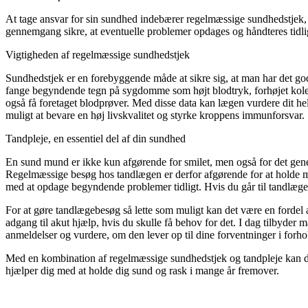
At tage ansvar for sin sundhed indebærer regelmæssige sundhedstjek, 
gennemgang sikre, at eventuelle problemer opdages og håndteres tidli
Vigtigheden af regelmæssige sundhedstjek
Sundhedstjek er en forebyggende måde at sikre sig, at man har det g
fange begyndende tegn på sygdomme som højt blodtryk, forhøjet kolest
også få foretaget blodprøver. Med disse data kan lægen vurdere dit h
muligt at bevare en høj livskvalitet og styrke kroppens immunforsvar.
Tandpleje, en essentiel del af din sundhed
En sund mund er ikke kun afgørende for smilet, men også for det gene
Regelmæssige besøg hos tandlægen er derfor afgørende for at holde
med at opdage begyndende problemer tidligt. Hvis du går til tandlæ
For at gøre tandlægebesøg så lette som muligt kan det være en fordel a
adgang til akut hjælp, hvis du skulle få behov for det. I dag tilbyder 
anmeldelser og vurdere, om den lever op til dine forventninger i forh
Med en kombination af regelmæssige sundhedstjek og tandpleje kan du 
hjælper dig med at holde dig sund og rask i mange år fremover.