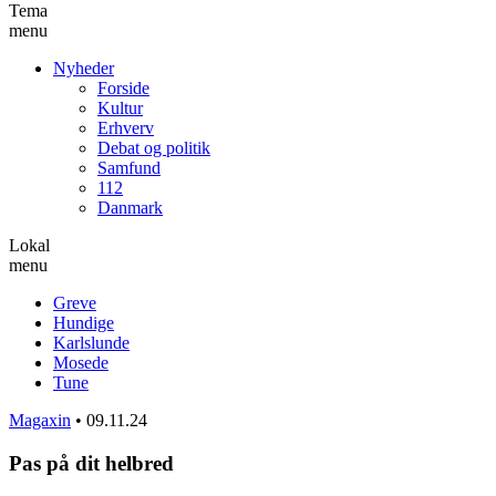
Tema
menu
Nyheder
Forside
Kultur
Erhverv
Debat og politik
Samfund
112
Danmark
Lokal
menu
Greve
Hundige
Karlslunde
Mosede
Tune
Magaxin
•
09.11.24
Pas på dit helbred