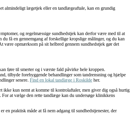
t almindeligt lægetjek eller en tandlægeaftale, kan en grundig
ymptomer, og regelmæssige sundhedstjek kan derfor være med til at
n du få en gennemgang af forskellige kropslige målinger, og du kan
gt. At være opmærksom på sit helbred gennem sundhedstjek gør det
 føre til smerter og i værste fald påvirke hele kroppen.
nd, tilbyde forebyggende behandlinger som tandrensning og hjælpe
ndlinger senere.
Find en lokal tandlæge i Roskilde
her.
et ikke kun nemt at komme til kontrolaftaler, men giver dig også hurtig
ser. For at vælge den rette tandlæge kan du undersøge klinikkens
r en praktisk måde at få nem adgang til sundhedstjenester, der