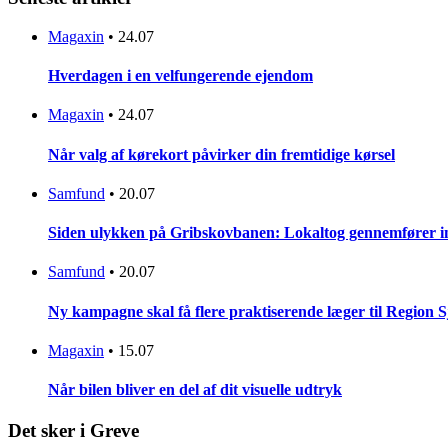
Magaxin
•
24.07
Hverdagen i en velfungerende ejendom
Magaxin
•
24.07
Når valg af kørekort påvirker din fremtidige kørsel
Samfund
•
20.07
Siden ulykken på Gribskovbanen: Lokaltog gennemfører initi
Samfund
•
20.07
Ny kampagne skal få flere praktiserende læger til Region 
Magaxin
•
15.07
Når bilen bliver en del af dit visuelle udtryk
Det sker i Greve