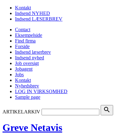
Kontakt
Indsend NYHED
Indsend LÆSERBREV
Contact
Eksempelside
Find firma
Forside
Indsend læserbrev
Indsend nyhed
Job oversigt
Jobagent
Jobs
Kontakt
Nyhedsbrev
LOG IN VIRKSOMHED
Sample page
search
ARTIKELARKIV
Greve Netavis