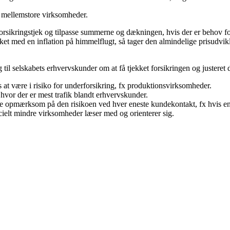
 mellemstore virksomheder.
forsikringstjek og tilpasse summerne og dækningen, hvis der er behov for
kket med en inflation på himmelflugt, så tager den almindelige prisudvi
til selskabets erhvervskunder om at få tjekket forsikringen og justeret 
 at være i risiko for underforsikring, fx produktionsvirksomheder.
hvor der er mest trafik blandt erhvervskunder.
gøre opmærksom på den risikoen ved hver eneste kundekontakt, fx hvis e
ielt mindre virksomheder læser med og orienterer sig.