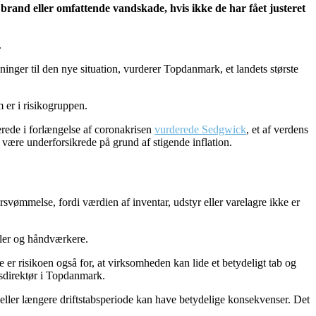
n brand eller omfattende vandskade, hvis ikke de har fået justeret
.
ninger til den nye situation, vurderer Topdanmark, et landets største
 er i risikogruppen.
erede i forlængelse af coronakrisen
vurderede Sedgwick
, et af verdens
ære underforsikrede på grund af stigende inflation.
rsvømmelse, fordi værdien af inventar, udstyr eller varelagre ikke er
ialer og håndværkere.
e er risikoen også for, at virksomheden kan lide et betydeligt tab og
vsdirektør i Topdanmark.
g eller længere driftstabsperiode kan have betydelige konsekvenser. Det