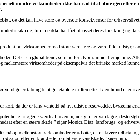
 specielt mindre virksomheder ikke har råd til at åbne igen efter e
r.
eløbigt, og det kan have store og oversete konsekvenser for erhvervslivet
nderforsikrede, fordi de ikke har fået tilpasset deres forsikring og dæk
g produktionsvirksomheder med store varelagre og værdifuldt udstyr, som
mheder. Det er en global trend, som nu for alvor rammer herhjemme. All
og mellemstore virksomheder på eksempelvis det britiske marked kunne v
vendige erstatning til at genetablere driften efter fx en brand eller ove
 kort, da der er lang ventetid på nyt udstyr, reservedele, byggemater
entielle forøgede værdi af inventar, udstyr eller varelagre, desto størr
nedsat efter en større skade,” siger Monica Diaz, landbrugs- og erhver
ielt små og mellemstore virksomheder er udsatte, da en lavere udbetalin
ger og salon efter en brand eller omfattende vandskade,” siger hun.