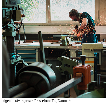
stigende råvarepriser. Pressefoto: TopDanmark