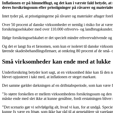
Inflationen er på himmelflugt, og det kan i værste fald betyde, at
deres forsikringssum efter prisstigninger på råvarer og materiale
Intet tyder på, at prisstigningerne på råvarer og materialer aftager for
Over 50 procent af danske virksomheder er nemlig i risiko for at være u
forsikringsselskaber med over 110.000 erhvervs- og landbrugskunder.
Ifølge forsikringsselskabet er det specielt mindre erhvervsdrivende o
Og det er langt fra et fænomen, som kun er isoleret til danske virkso
førende skadesbehandlingsfirmaer, at omkring 80 procent af de små- 
Små virksomheder kan ende med at lukke
Underforsikring betyder kort sagt, at en virksomhed ikke kan få den nød
blevet opjusteret i takt med, at inflationen er steget markant.
Det samme gælder dækningen af en driftstabsperiode, som kan være for
”Jo større forskellen er mellem virksomhedens forsikringssum og den pot
måske ende med slet ikke at kunne genåbne, fordi erstatningen bliver 
”Det scenario gør vi selvfølgelig alt, hvad vi kan, for at undgå. Spec
kunne fx være en frisør, som ikke har råd til at genetablere sit varela