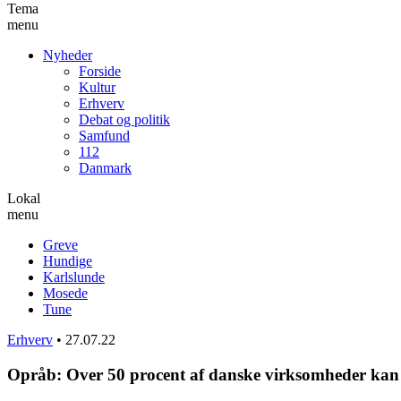
Tema
menu
Nyheder
Forside
Kultur
Erhverv
Debat og politik
Samfund
112
Danmark
Lokal
menu
Greve
Hundige
Karlslunde
Mosede
Tune
Erhverv
•
27.07.22
Opråb: Over 50 procent af danske virksomheder kan