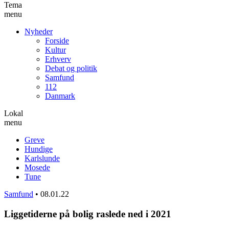
Tema
menu
Nyheder
Forside
Kultur
Erhverv
Debat og politik
Samfund
112
Danmark
Lokal
menu
Greve
Hundige
Karlslunde
Mosede
Tune
Samfund
•
08.01.22
Liggetiderne på bolig raslede ned i 2021