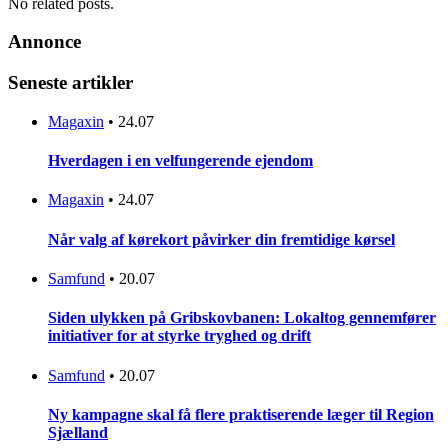
No related posts.
Annonce
Seneste artikler
Magaxin
•
24.07
Hverdagen i en velfungerende ejendom
Magaxin
•
24.07
Når valg af kørekort påvirker din fremtidige kørsel
Samfund
•
20.07
Siden ulykken på Gribskovbanen: Lokaltog gennemfører
initiativer for at styrke tryghed og drift
Samfund
•
20.07
Ny kampagne skal få flere praktiserende læger til Region
Sjælland