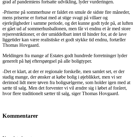
grad af pandemiens fortsatte udvikling, lyder vurderingen.
-Priserne på sommerhuse er faldet en smule de sidste fire måneder,
mens priserne er fortsat med at stige svagt på villaer og
ejerlejligheder i samme periode, og det kunne godt tyde på, at luften
er gået ud af sommerhusballonen, men får vi endnu et år med store
rejserestriktioner, er der umiddelbart intet til hinder for, at de lave
liggetider kan være realistiske et godt stykke tid endnu, fortæller
Thomas Hovgaard.
Meldingen fra mange af Estates godt hundrede forretninger lyder
generelt på høj efterspørgsel på alle boligtyper.
-Det er klart, at der er regionale forskelle, men samlet set, er der
stadig mange, der ønsker at købe bolig i øjeblikket, men vi ser
derimod lidt mere tøven fra boligsælgerne, som holder igen med at
sætte til salg. Men det forventer vi vil ændre sig i løbet af foråret,
hvor flere traditionelt sætter til salg, siger Thomas Hovgaard.
Kommentarer