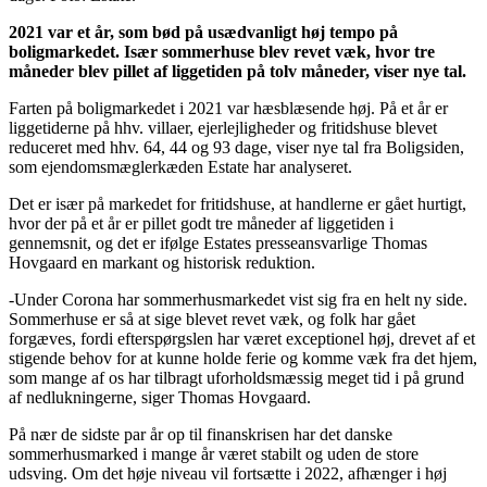
2021 var et år, som bød på usædvanligt høj tempo på
boligmarkedet. Især sommerhuse blev revet væk, hvor tre
måneder blev pillet af liggetiden på tolv måneder, viser nye tal.
Farten på boligmarkedet i 2021 var hæsblæsende høj. På et år er
liggetiderne på hhv. villaer, ejerlejligheder og fritidshuse blevet
reduceret med hhv. 64, 44 og 93 dage, viser nye tal fra Boligsiden,
som ejendomsmæglerkæden Estate har analyseret.
Det er især på markedet for fritidshuse, at handlerne er gået hurtigt,
hvor der på et år er pillet godt tre måneder af liggetiden i
gennemsnit, og det er ifølge Estates presseansvarlige Thomas
Hovgaard en markant og historisk reduktion.
-Under Corona har sommerhusmarkedet vist sig fra en helt ny side.
Sommerhuse er så at sige blevet revet væk, og folk har gået
forgæves, fordi efterspørgslen har været exceptionel høj, drevet af et
stigende behov for at kunne holde ferie og komme væk fra det hjem,
som mange af os har tilbragt uforholdsmæssig meget tid i på grund
af nedlukningerne, siger Thomas Hovgaard.
På nær de sidste par år op til finanskrisen har det danske
sommerhusmarked i mange år været stabilt og uden de store
udsving. Om det høje niveau vil fortsætte i 2022, afhænger i høj