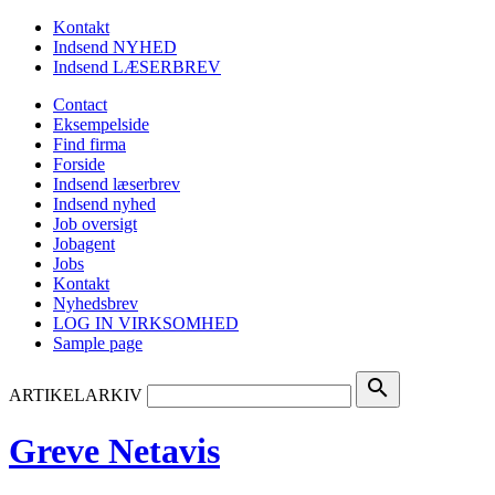
Kontakt
Indsend NYHED
Indsend LÆSERBREV
Contact
Eksempelside
Find firma
Forside
Indsend læserbrev
Indsend nyhed
Job oversigt
Jobagent
Jobs
Kontakt
Nyhedsbrev
LOG IN VIRKSOMHED
Sample page
search
ARTIKELARKIV
Greve Netavis