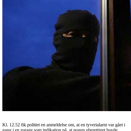
Kl. 12.52 fik politiet en anmeldelse om, at en tyverialarm var gået i
gang i en garage som indikation på, at nogen uberettiget havde