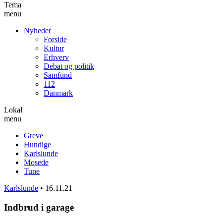
Tema
menu
Nyheder
Forside
Kultur
Erhverv
Debat og politik
Samfund
112
Danmark
Lokal
menu
Greve
Hundige
Karlslunde
Mosede
Tune
Karlslunde
•
16.11.21
Indbrud i garage