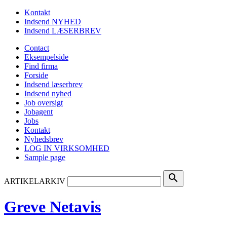
Kontakt
Indsend NYHED
Indsend LÆSERBREV
Contact
Eksempelside
Find firma
Forside
Indsend læserbrev
Indsend nyhed
Job oversigt
Jobagent
Jobs
Kontakt
Nyhedsbrev
LOG IN VIRKSOMHED
Sample page
search
ARTIKELARKIV
Greve Netavis