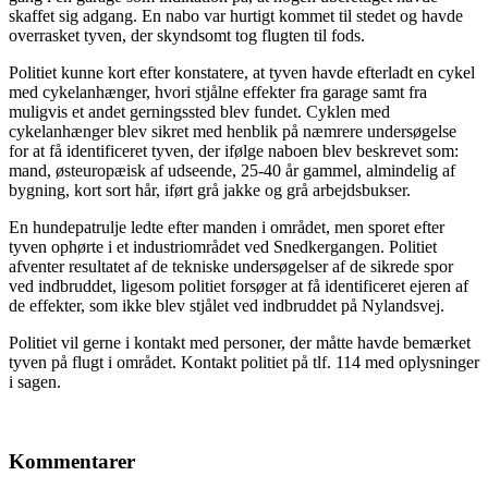
skaffet sig adgang. En nabo var hurtigt kommet til stedet og havde
overrasket tyven, der skyndsomt tog flugten til fods.
Politiet kunne kort efter konstatere, at tyven havde efterladt en cykel
med cykelanhænger, hvori stjålne effekter fra garage samt fra
muligvis et andet gerningssted blev fundet. Cyklen med
cykelanhænger blev sikret med henblik på næmrere undersøgelse
for at få identificeret tyven, der ifølge naboen blev beskrevet som:
mand, østeuropæisk af udseende, 25-40 år gammel, almindelig af
bygning, kort sort hår, iført grå jakke og grå arbejdsbukser.
En hundepatrulje ledte efter manden i området, men sporet efter
tyven ophørte i et industriområdet ved Snedkergangen. Politiet
afventer resultatet af de tekniske undersøgelser af de sikrede spor
ved indbruddet, ligesom politiet forsøger at få identificeret ejeren af
de effekter, som ikke blev stjålet ved indbruddet på Nylandsvej.
Politiet vil gerne i kontakt med personer, der måtte havde bemærket
tyven på flugt i området. Kontakt politiet på tlf. 114 med oplysninger
i sagen.
Kommentarer