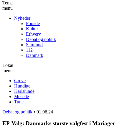
Tema
menu
Nyheder
Forside
Kultur
Erhverv
Debat og politik
Samfund
112
Danmark
Lokal
menu
Greve
Hundige
Karlslunde
Mosede
Tune
Debat og politik
•
01.06.24
EP-Valg: Danmarks største valgfest i Mariager