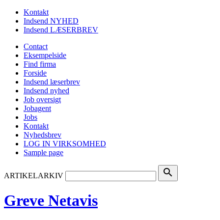
Kontakt
Indsend NYHED
Indsend LÆSERBREV
Contact
Eksempelside
Find firma
Forside
Indsend læserbrev
Indsend nyhed
Job oversigt
Jobagent
Jobs
Kontakt
Nyhedsbrev
LOG IN VIRKSOMHED
Sample page
search
ARTIKELARKIV
Greve Netavis