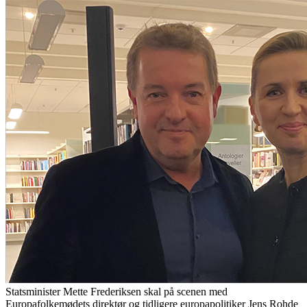
Statsminister Mette Frederiksen skal på scenen med
Europafolkemødets direktør og tidligere europapolitiker Jens Rohde