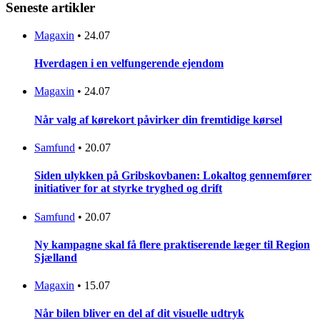
Seneste artikler
Magaxin
•
24.07
Hverdagen i en velfungerende ejendom
Magaxin
•
24.07
Når valg af kørekort påvirker din fremtidige kørsel
Samfund
•
20.07
Siden ulykken på Gribskovbanen: Lokaltog gennemfører
initiativer for at styrke tryghed og drift
Samfund
•
20.07
Ny kampagne skal få flere praktiserende læger til Region
Sjælland
Magaxin
•
15.07
Når bilen bliver en del af dit visuelle udtryk