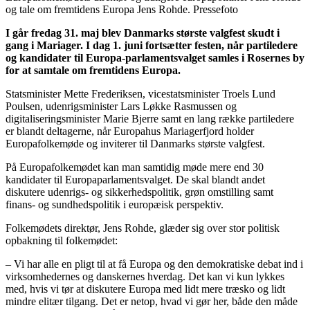
og tale om fremtidens Europa Jens Rohde. Pressefoto
I går fredag 31. maj blev Danmarks største valgfest skudt i
gang i Mariager. I dag 1. juni fortsætter festen, når partiledere
og kandidater til Europa-parlamentsvalget samles i Rosernes by
for at samtale om fremtidens Europa.
Statsminister Mette Frederiksen, vicestatsminister Troels Lund
Poulsen, udenrigsminister Lars Løkke Rasmussen og
digitaliseringsminister Marie Bjerre samt en lang række partiledere
er blandt deltagerne, når Europahus Mariagerfjord holder
Europafolkemøde og inviterer til Danmarks største valgfest.
På Europafolkemødet kan man samtidig møde mere end 30
kandidater til Europaparlamentsvalget. De skal blandt andet
diskutere udenrigs- og sikkerhedspolitik, grøn omstilling samt
finans- og sundhedspolitik i europæisk perspektiv.
Folkemødets direktør, Jens Rohde, glæder sig over stor politisk
opbakning til folkemødet:
– Vi har alle en pligt til at få Europa og den demokratiske debat ind i
virksomhedernes og danskernes hverdag. Det kan vi kun lykkes
med, hvis vi tør at diskutere Europa med lidt mere træsko og lidt
mindre elitær tilgang. Det er netop, hvad vi gør her, både den måde