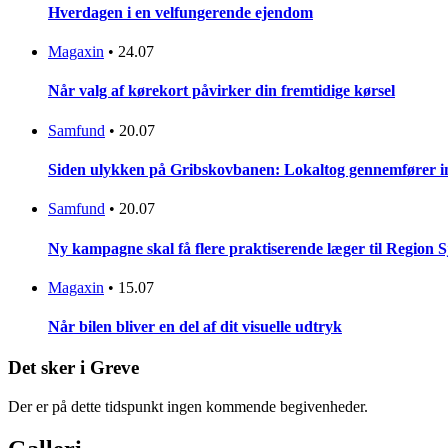
Hverdagen i en velfungerende ejendom
Magaxin
•
24.07
Når valg af kørekort påvirker din fremtidige kørsel
Samfund
•
20.07
Siden ulykken på Gribskovbanen: Lokaltog gennemfører initi
Samfund
•
20.07
Ny kampagne skal få flere praktiserende læger til Region 
Magaxin
•
15.07
Når bilen bliver en del af dit visuelle udtryk
Det sker i Greve
Der er på dette tidspunkt ingen kommende begivenheder.