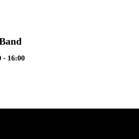
 Band
0
-
16:00