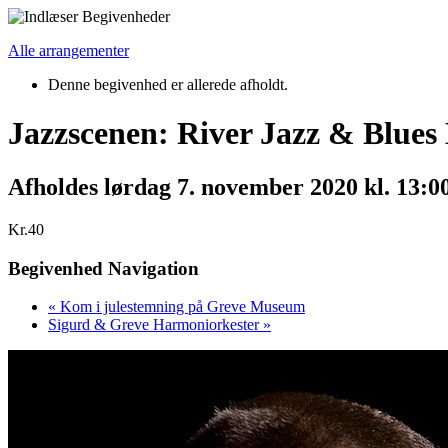
Alle arrangementer
Denne begivenhed er allerede afholdt.
Jazzscenen: River Jazz & Blues
Afholdes
lørdag 7. november 2020 kl. 13:0
Kr.40
Begivenhed Navigation
«
Kom i julestemning på Greve Museum
Sigurd & Greve Harmoniorkester
»