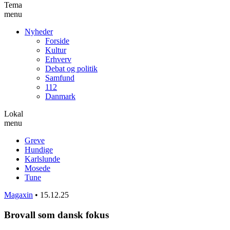
Tema
menu
Nyheder
Forside
Kultur
Erhverv
Debat og politik
Samfund
112
Danmark
Lokal
menu
Greve
Hundige
Karlslunde
Mosede
Tune
Magaxin
•
15.12.25
Brovall som dansk fokus