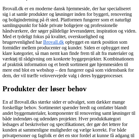
Brovall.dk er en moderne dansk hjemmeside, der har specialiseret
sig i at samle produkter og løsninger inden for byggeri, renovering
og boligindretning på ét sted. Platformen fungerer som et naturligt
samlingspunkt for både private boligejere og professionelle
håndværkere, der søger pålidelige leverandører, inspiration og viden.
Med et tydeligt fokus på kvalitet, overskuelighed og
brugervenlighed har
Brovall.dk
opbygget en stærk position som
formidler mellem producenter og kunder. Siden er opbygget med
klare kategorier, så man nemt kan finde frem til alt fra materialer og
værktøj til rådgivning om konkrete byggeprojekter. Kombinationen
af praktisk information og et bredt sortiment gør hjemmesiden til
mere end blot en webshop – den fungerer også som vidensbank for
dem, der vil træffe velovervejede valg i deres byggeprocesser.
Produkter der løser behov
En af Brovall.dks stærke sider er udvalget, som dækker mange
forskellige behov. Sortimentet spænder bredt og omfatter blandt
andet byggematerialer, komponenter til renovering samt løsninger til
både indendørs og udendørs projekter. Hver produktkategori
ledsages af beskrivelser og specifikationer, der gør det lettere for
kunden at sammenligne muligheder og vælge korrekt. For både
privatpersoner og fagfolk er det en stor fordel at kunne få adgang til