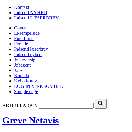
Kontakt
Indsend NYHED
Indsend LÆSERBREV
Contact
Eksempelside
Find firma
Forside
Indsend læserbrev
Indsend nyhed
Job oversigt
Jobagent
Jobs
Kontakt
Nyhedsbrev
LOG IN VIRKSOMHED
Sample page
search
ARTIKELARKIV
Greve Netavis