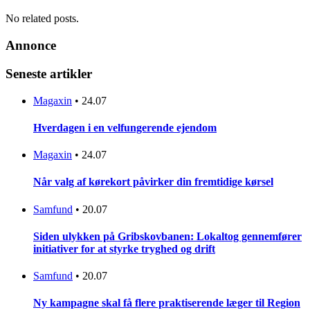
No related posts.
Annonce
Seneste artikler
Magaxin
•
24.07
Hverdagen i en velfungerende ejendom
Magaxin
•
24.07
Når valg af kørekort påvirker din fremtidige kørsel
Samfund
•
20.07
Siden ulykken på Gribskovbanen: Lokaltog gennemfører
initiativer for at styrke tryghed og drift
Samfund
•
20.07
Ny kampagne skal få flere praktiserende læger til Region