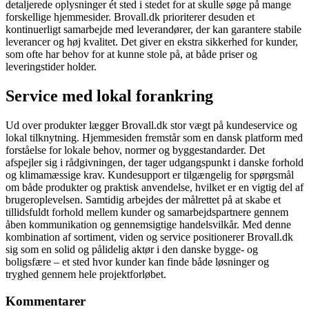
detaljerede oplysninger ét sted i stedet for at skulle søge på mange
forskellige hjemmesider. Brovall.dk prioriterer desuden et
kontinuerligt samarbejde med leverandører, der kan garantere stabile
leverancer og høj kvalitet. Det giver en ekstra sikkerhed for kunder,
som ofte har behov for at kunne stole på, at både priser og
leveringstider holder.
Service med lokal forankring
Ud over produkter lægger Brovall.dk stor vægt på kundeservice og
lokal tilknytning. Hjemmesiden fremstår som en dansk platform med
forståelse for lokale behov, normer og byggestandarder. Det
afspejler sig i rådgivningen, der tager udgangspunkt i danske forhold
og klimamæssige krav. Kundesupport er tilgængelig for spørgsmål
om både produkter og praktisk anvendelse, hvilket er en vigtig del af
brugeroplevelsen. Samtidig arbejdes der målrettet på at skabe et
tillidsfuldt forhold mellem kunder og samarbejdspartnere gennem
åben kommunikation og gennemsigtige handelsvilkår. Med denne
kombination af sortiment, viden og service positionerer Brovall.dk
sig som en solid og pålidelig aktør i den danske bygge- og
boligsfære – et sted hvor kunder kan finde både løsninger og
tryghed gennem hele projektforløbet.
Kommentarer