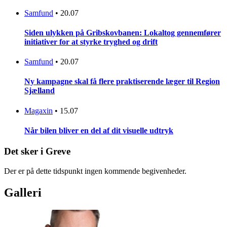
Samfund
•
20.07
Siden ulykken på Gribskovbanen: Lokaltog gennemfører
initiativer for at styrke tryghed og drift
Samfund
•
20.07
Ny kampagne skal få flere praktiserende læger til Region
Sjælland
Magaxin
•
15.07
Når bilen bliver en del af dit visuelle udtryk
Det sker i Greve
Der er på dette tidspunkt ingen kommende begivenheder.
Galleri