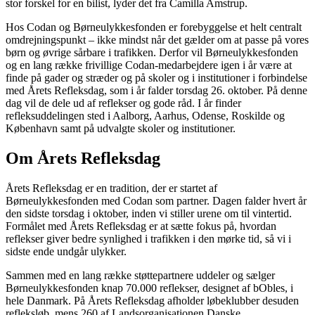
stor forskel for en bilist, lyder det fra Camilla Amstrup.
Hos Codan og Børneulykkesfonden er forebyggelse et helt centralt
omdrejningspunkt – ikke mindst når det gælder om at passe på vores
børn og øvrige sårbare i trafikken. Derfor vil Børneulykkesfonden
og en lang række frivillige Codan-medarbejdere igen i år være at
finde på gader og stræder og på skoler og i institutioner i forbindelse
med Årets Refleksdag, som i år falder torsdag 26. oktober. På denne
dag vil de dele ud af reflekser og gode råd. I år finder
refleksuddelingen sted i Aalborg, Aarhus, Odense, Roskilde og
København samt på udvalgte skoler og institutioner.
Om Årets Refleksdag
Årets Refleksdag er en tradition, der er startet af
Børneulykkesfonden med Codan som partner. Dagen falder hvert år
den sidste torsdag i oktober, inden vi stiller urene om til vintertid.
Formålet med Årets Refleksdag er at sætte fokus på, hvordan
reflekser giver bedre synlighed i trafikken i den mørke tid, så vi i
sidste ende undgår ulykker.
Sammen med en lang række støttepartnere uddeler og sælger
Børneulykkesfonden knap 70.000 reflekser, designet af bObles, i
hele Danmark. På Årets Refleksdag afholder løbeklubber desuden
refleksløb, mens 260 af Landsorganisationen Danske