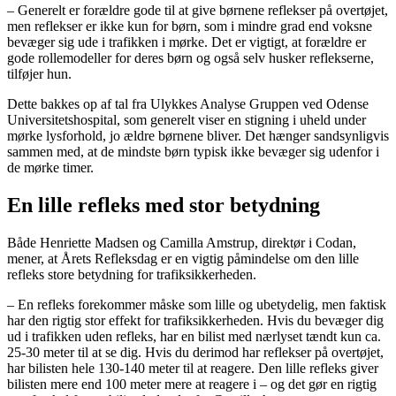
– Generelt er forældre gode til at give børnene reflekser på overtøjet,
men reflekser er ikke kun for børn, som i mindre grad end voksne
bevæger sig ude i trafikken i mørke. Det er vigtigt, at forældre er
gode rollemodeller for deres børn og også selv husker reflekserne,
tilføjer hun.
Dette bakkes op af tal fra Ulykkes Analyse Gruppen ved Odense
Universitetshospital, som generelt viser en stigning i uheld under
mørke lysforhold, jo ældre børnene bliver. Det hænger sandsynligvis
sammen med, at de mindste børn typisk ikke bevæger sig udenfor i
de mørke timer.
En lille refleks med stor betydning
Både Henriette Madsen og Camilla Amstrup, direktør i Codan,
mener, at Årets Refleksdag er en vigtig påmindelse om den lille
refleks store betydning for trafiksikkerheden.
– En refleks forekommer måske som lille og ubetydelig, men faktisk
har den rigtig stor effekt for trafiksikkerheden. Hvis du bevæger dig
ud i trafikken uden refleks, har en bilist med nærlyset tændt kun ca.
25-30 meter til at se dig. Hvis du derimod har reflekser på overtøjet,
har bilisten hele 130-140 meter til at reagere. Den lille refleks giver
bilisten mere end 100 meter mere at reagere i – og det gør en rigtig