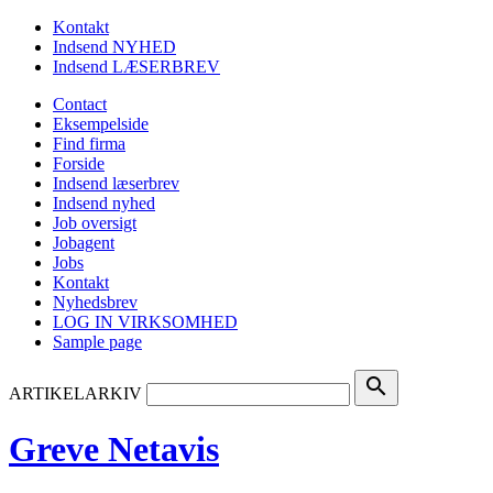
Kontakt
Indsend NYHED
Indsend LÆSERBREV
Contact
Eksempelside
Find firma
Forside
Indsend læserbrev
Indsend nyhed
Job oversigt
Jobagent
Jobs
Kontakt
Nyhedsbrev
LOG IN VIRKSOMHED
Sample page
search
ARTIKELARKIV
Greve Netavis