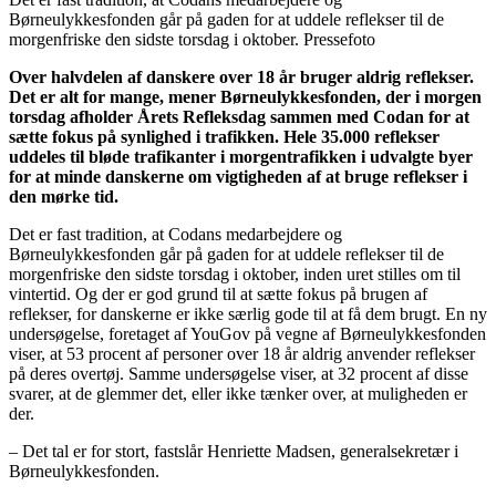
Børneulykkesfonden går på gaden for at uddele reflekser til de
morgenfriske den sidste torsdag i oktober. Pressefoto
Over halvdelen af danskere over 18 år bruger aldrig reflekser.
Det er alt for mange, mener Børneulykkesfonden, der i morgen
torsdag afholder Årets Refleksdag sammen med Codan for at
sætte fokus på synlighed i trafikken. Hele 35.000 reflekser
uddeles til bløde trafikanter i morgentrafikken i udvalgte byer
for at minde danskerne om vigtigheden af at bruge reflekser i
den mørke tid.
Det er fast tradition, at Codans medarbejdere og
Børneulykkesfonden går på gaden for at uddele reflekser til de
morgenfriske den sidste torsdag i oktober, inden uret stilles om til
vintertid. Og der er god grund til at sætte fokus på brugen af
reflekser, for danskerne er ikke særlig gode til at få dem brugt. En ny
undersøgelse, foretaget af YouGov på vegne af Børneulykkesfonden
viser, at 53 procent af personer over 18 år aldrig anvender reflekser
på deres overtøj. Samme undersøgelse viser, at 32 procent af disse
svarer, at de glemmer det, eller ikke tænker over, at muligheden er
der.
– Det tal er for stort, fastslår Henriette Madsen, generalsekretær i
Børneulykkesfonden.