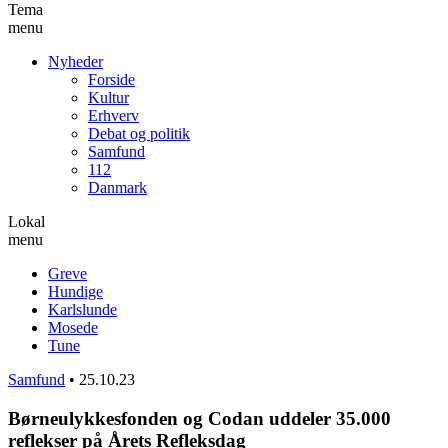
Tema
menu
Nyheder
Forside
Kultur
Erhverv
Debat og politik
Samfund
112
Danmark
Lokal
menu
Greve
Hundige
Karlslunde
Mosede
Tune
Samfund
•
25.10.23
Børneulykkesfonden og Codan uddeler 35.000
reflekser på Årets Refleksdag